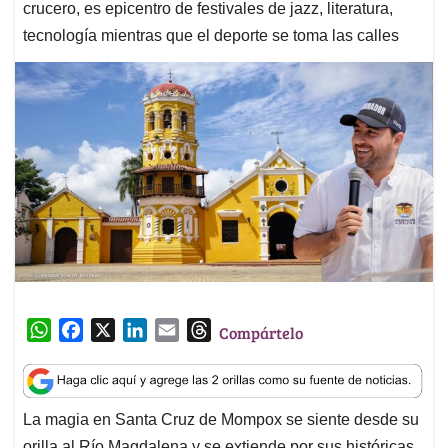
crucero, es epicentro de festivales de jazz, literatura,
tecnología mientras que el deporte se toma las calles
W
F
X
L
E
T
Compártelo
h
a
i
m
h
a
c
n
a
r
t
e
k
i
e
La magia en Santa Cruz de Mompox se siente desde su
s
b
e
l
a
orilla al Río Magdalena y se extiende por sus históricas