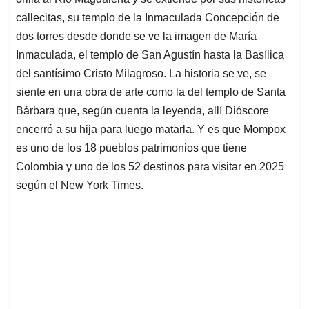
A
o
d
d
p
o
I
s
callecitas, su templo de la Inmaculada Concepción de
p
k
n
dos torres desde donde se ve la imagen de María
Inmaculada, el templo de San Agustín hasta la Basílica
del santísimo Cristo Milagroso. La historia se ve, se
siente en una obra de arte como la del templo de Santa
Bárbara que, según cuenta la leyenda, allí Dióscore
encerró a su hija para luego matarla. Y es que Mompox
es uno de los 18 pueblos patrimonios que tiene
Colombia y uno de los 52 destinos para visitar en 2025
según el New York Times.