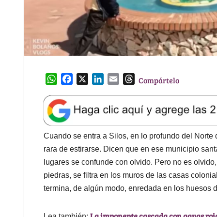
W
F
X
L
E
T
Compártelo
h
a
i
m
h
a
c
n
a
r
t
e
k
i
e
s
b
e
l
a
A
o
d
d
Cuando se entra a Silos, en lo profundo del Norte
p
o
I
s
rara de estirarse. Dicen que en ese municipio san
p
k
n
lugares se confunde con olvido. Pero no es olvid
piedras, se filtra en los muros de las casas coloni
termina, de algún modo, enredada en los huesos de
La imponente cascada con aguas roj
Lea también: