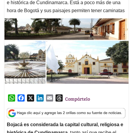
e histórica de Cundinamarca. Está a poco más de una
hora de Bogotá y sus paisajes permiten tener caminatas
W
F
X
L
E
T
Compártelo
h
a
i
m
h
a
c
n
a
r
t
e
k
i
e
Bojacá es considerada la capital cultural, religiosa e
s
b
e
l
a
histórica de Cundinamarca
, tanto así que recibe el