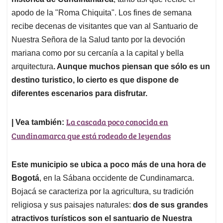
A
o
d
d
p
o
I
s
apodo de la "Roma Chiquita". Los fines de semana
p
k
n
recibe decenas de visitantes que van al Santuario de
Nuestra Señora de la Salud tanto por la devoción
mariana como por su cercanía a la capital y bella
arquitectura
. Aunque muchos piensan que sólo es un
destino turistico, lo cierto es que dispone de
diferentes escenarios para disfrutar.
La cascada poco conocida en
| Vea también:
Cundinamarca que está rodeado de leyendas
Este municipio se ubica a poco más de una hora de
Bogotá
, en la Sábana occidente de Cundinamarca.
Bojacá se caracteriza por la agricultura, su tradición
religiosa y sus paisajes naturales:
dos de sus grandes
atractivos turísticos son el santuario de Nuestra