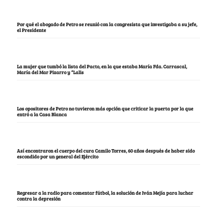
Por qué el abogado de Petro se reunió con la congresista que investigaba a su jefe,
el Presidente
La mujer que tumbó la lista del Pacto, en la que estaba María Fda. Carrascal,
María del Mar Pizarro y “Lalis
Los opositores de Petro no tuvieron más opción que criticar la puerta por la que
entró a la Casa Blanca
Así encontraron el cuerpo del cura Camilo Torres, 60 años después de haber sido
escondido por un general del Ejército
Regresar a la radio para comentar fútbol, la solución de Iván Mejía para luchar
contra la depresión