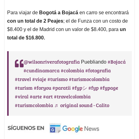
Para viajar de
Bogotá a Bojacá
en carro se encontrará
con un total de 2 Peajes
; el de Funza con un costo de
$8.400 y el de Madrid con un valor de $8.400, para
un
total de $16.800.
@wilsonriverafotografia
#Bojacá
Puebliando
#cundinamarca
#colombia
#fotografia
#travel
#viaje
#turismo
#turismocolombia
#turism
#foryou
#paratii
#fypシ
#fyp
#fypage
#viral
#arte
#art
#travelcolombia
#turismcolombia
♬ original sound - Calito