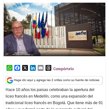
W
F
X
L
E
T
Compártelo
h
a
i
m
h
a
c
n
a
r
t
e
k
i
e
Hace 10 años los paisas celebraban la apertura del
s
b
e
l
a
liceo francés en Medellín, como una expansión del
A
o
d
d
p
o
I
s
tradicional liceo francés en Bogotá. Que tiene más de 91
p
k
n