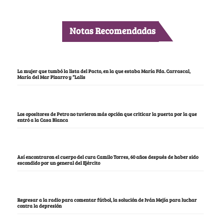
Notas Recomendadas
La mujer que tumbó la lista del Pacto, en la que estaba María Fda. Carrascal,
María del Mar Pizarro y “Lalis
Los opositores de Petro no tuvieron más opción que criticar la puerta por la que
entró a la Casa Blanca
Así encontraron el cuerpo del cura Camilo Torres, 60 años después de haber sido
escondido por un general del Ejército
Regresar a la radio para comentar fútbol, la solución de Iván Mejía para luchar
contra la depresión