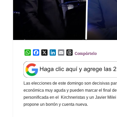
W
F
X
L
E
T
Compártelo
h
a
i
m
h
a
c
n
a
r
t
e
k
i
e
s
b
e
l
a
A
o
d
d
Las elecciones de este domingo son decisivas par
p
o
I
s
económica muy aguda y pueden marcar el final de 
p
k
n
personificada en el Kirchneristas y un Javier Milei
propone un borrón y cuenta nueva.