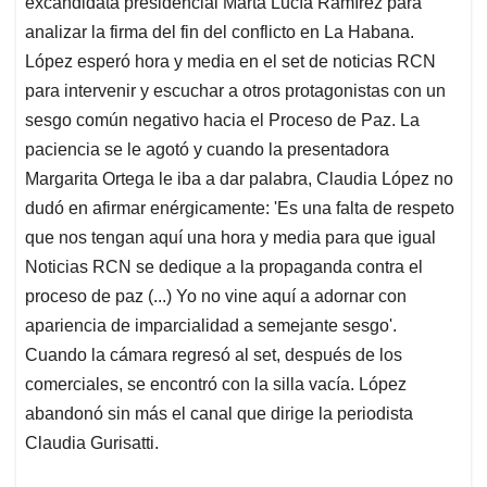
excandidata presidencial Marta Lucía Ramírez para
A
o
d
d
p
o
I
s
analizar la firma del fin del conflicto en La Habana.
p
k
n
López esperó hora y media en el set de noticias RCN
para intervenir y escuchar a otros protagonistas con un
sesgo común negativo hacia el Proceso de Paz. La
paciencia se le agotó y cuando la presentadora
Margarita Ortega le iba a dar palabra, Claudia López no
dudó en afirmar enérgicamente: 'Es una falta de respeto
que nos tengan aquí una hora y media para que igual
Noticias RCN se dedique a la propaganda contra el
proceso de paz (...) Yo no vine aquí a adornar con
apariencia de imparcialidad a semejante sesgo'.
Cuando la cámara regresó al set, después de los
comerciales, se encontró con la silla vacía. López
abandonó sin más el canal que dirige la periodista
Claudia Gurisatti.