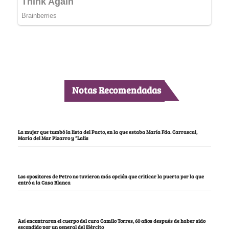
Notas Recomendadas
La mujer que tumbó la lista del Pacto, en la que estaba María Fda. Carrascal,
María del Mar Pizarro y “Lalis
Los opositores de Petro no tuvieron más opción que criticar la puerta por la que
entró a la Casa Blanca
Así encontraron el cuerpo del cura Camilo Torres, 60 años después de haber sido
escondido por un general del Ejército