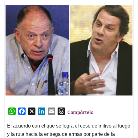
W
F
X
L
E
T
Compártelo
h
a
i
m
h
a
c
n
a
r
El acuerdo con el que se logra el cese definitivo al fuego
t
e
k
i
e
y la ruta hacia la entrega de armas por parte de la