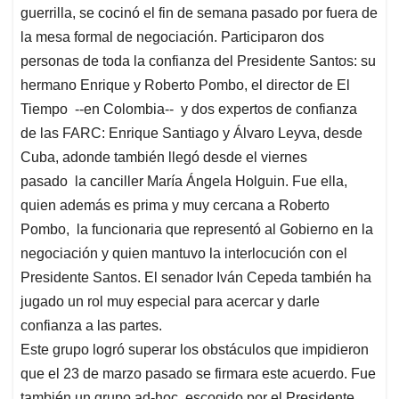
s
b
e
l
a
guerrilla, se cocinó el fin de semana pasado por fuera de
A
o
d
d
la mesa formal de negociación. Participaron dos
p
o
I
s
personas de toda la confianza del Presidente Santos: su
p
k
n
hermano Enrique y Roberto Pombo, el director de El
Tiempo --en Colombia-- y dos expertos de confianza
de las FARC: Enrique Santiago y Álvaro Leyva, desde
Cuba, adonde también llegó desde el viernes
pasado la canciller María Ángela Holguin. Fue ella,
quien además es prima y muy cercana a Roberto
Pombo, la funcionaria que representó al Gobierno en la
negociación y quien mantuvo la interlocución con el
Presidente Santos. El senador Iván Cepeda también ha
jugado un rol muy especial para acercar y darle
confianza a las partes.
Este grupo logró superar los obstáculos que impidieron
que el 23 de marzo pasado se firmara este acuerdo. Fue
también un grupo ad-hoc, escogido por el Presidente