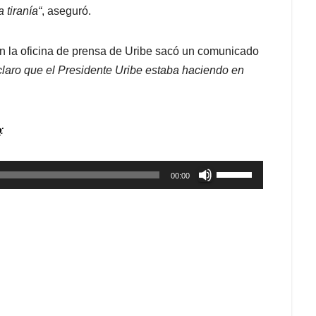
 tiranía“
, aseguró.
n la oficina de prensa de Uribe sacó un comunicado
laro que el Presidente Uribe estaba haciendo en
o
:
Utiliza
00:00
las
teclas
de
flecha
arriba/abajo
para
aumentar