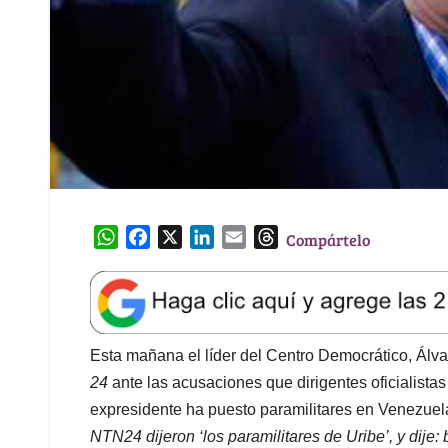
W
F
X
L
E
T
Compártelo
h
a
i
m
h
a
c
n
a
r
t
e
k
i
e
s
b
e
l
a
A
o
d
d
Esta mañana el líder del Centro Democrático, Álv
p
o
I
s
24
ante las acusaciones que dirigentes oficialistas
p
k
n
expresidente ha puesto paramilitares en Venezuela
NTN24 dijeron ‘los paramilitares de Uribe’, y dije: