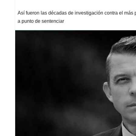
Así fueron las décadas de investigación contra el más 
a punto de sentenciar