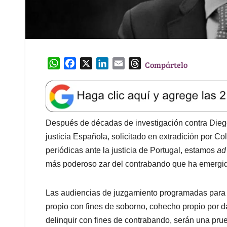
W
F
X
L
E
T
Compártelo
h
a
i
m
h
a
c
n
a
r
t
e
k
i
e
s
b
e
l
a
A
o
d
d
Después de décadas de investigación contra Diego M
p
o
I
s
justicia Española, solicitado en extradición por Co
p
k
n
periódicas ante la justicia de Portugal, estamos
ad
más poderoso zar del contrabando que ha emergid
Las audiencias de juzgamiento programadas para e
propio con fines de soborno, cohecho propio por da
delinquir con fines de contrabando, serán una prue