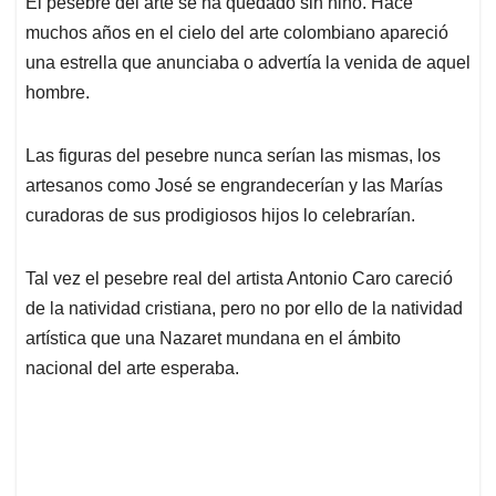
El pesebre del arte se ha quedado sin niño. Hace
s
b
e
l
a
muchos años en el cielo del arte colombiano apareció
A
o
d
d
p
o
I
s
una estrella que anunciaba o advertía la venida de aquel
p
k
n
hombre.
Las figuras del pesebre nunca serían las mismas, los
artesanos como José se engrandecerían y las Marías
curadoras de sus prodigiosos hijos lo celebrarían.
Tal vez el pesebre real del artista Antonio Caro careció
de la natividad cristiana, pero no por ello de la natividad
artística que una Nazaret mundana en el ámbito
nacional del arte esperaba.