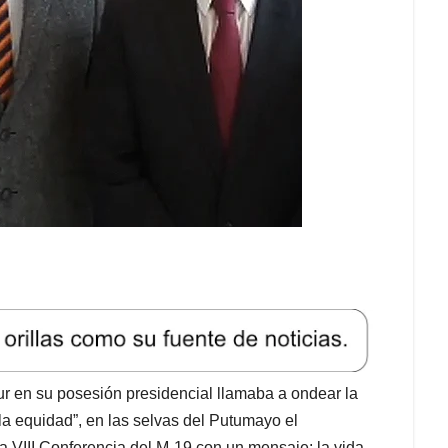
ur en su posesión presidencial llamaba a ondear la
la equidad”, en las selvas del Putumayo el
VIII Conferencia del M-19 con un mensaje: la vida