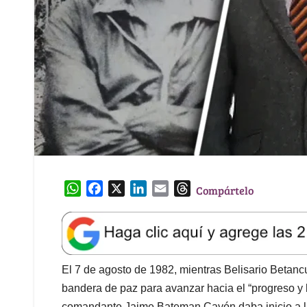
W
F
X
L
E
T
Compártelo
h
a
i
m
h
a
c
n
a
r
t
e
k
i
e
s
b
e
l
a
A
o
d
d
El 7 de agosto de 1982, mientras Belisario Betanc
p
o
I
s
bandera de paz para avanzar hacia el “progreso y 
p
k
n
comandante Jaime Bateman Cayón daba inicio a la 