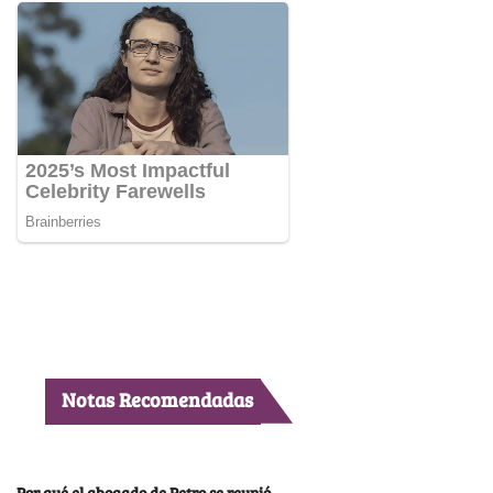
Notas Recomendadas
Por qué el abogado de Petro se reunió