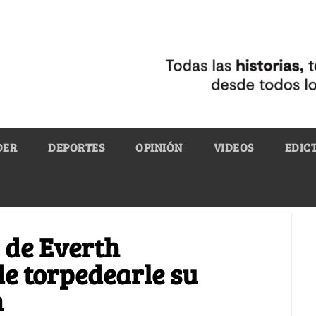
DER
DEPORTES
OPINIÓN
VIDEOS
EDIC
 de Everth
e torpedearle su
n