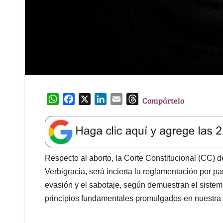
W
F
X
L
E
T
Compártelo
h
a
i
m
h
a
c
n
a
r
t
e
k
i
e
s
b
e
l
a
A
o
d
d
Respecto al aborto, la Corte Constitucional (CC) de
p
o
I
s
Verbigracia, será incierta la reglamentación por p
p
k
n
evasión y el sabotaje, según demuestran el sistemá
principios fundamentales promulgados en nuestra