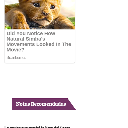
Notas Recomendadas
La mujer que tumbó la lista del Pacto,