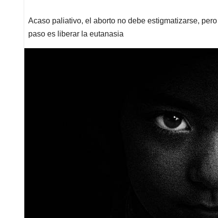
Acaso paliativo, el aborto no debe estigmatizarse, per
paso es liberar la eutanasia