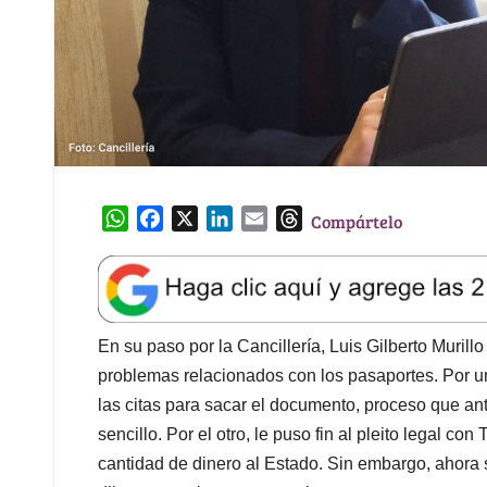
W
F
X
L
E
T
Compártelo
h
a
i
m
h
a
c
n
a
r
t
e
k
i
e
s
b
e
l
a
A
o
d
d
En su paso por la Cancillería, Luis Gilberto Muril
p
o
I
s
problemas relacionados con los pasaportes. Por un 
p
k
n
las citas para sacar el documento, proceso que an
sencillo. Por el otro, le puso fin al pleito legal 
cantidad de dinero al Estado. Sin embargo, ahora 