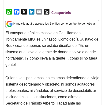
W
F
X
L
E
T
Compártelo
h
a
i
m
h
a
c
n
a
r
t
e
k
i
e
El transporte público masivo en Cali, llamado
s
b
e
l
a
irónicamente MIO, es un fiasco. Como decía Gustavo de
A
o
d
d
p
o
I
s
Roux cuando apenas se estaba diseñando: “Es un
p
k
n
sistema que lleva a la gente de donde no vive a donde
no trabaja”, ¡Y cómo lleva a la gente… como si no fuera
gente!
Quienes así pensamos, no estamos defendiendo el viejo
sistema desordenado y obsoleto, ni somos agitadores
profesionales, ni vándalos al servicio de desestabilizar
la ciudad ni a sus instituciones, como afirma el
Secretario de Tránsito Alberto Hadad ante las