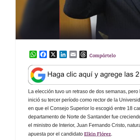
W
F
X
L
E
T
Compártelo
h
a
i
m
h
a
c
n
a
r
t
e
k
i
e
s
b
e
l
a
A
o
d
d
La elección tuvo un retraso de dos semanas, pero l
p
o
I
s
inició su tercer período como rector de la Univer
p
k
n
en que el Consejo Superior lo escogió entre 18 cand
departamento de Norte de Santander fue creciendo 
el ministro de Interior, Juan Fernando Cristo, nat
Elkin Flórez
apuesta por el candidato
.