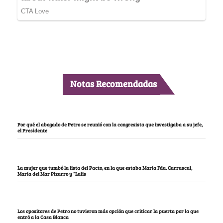
Notas Recomendadas
Por qué el abogado de Petro se reunió con la congresista que investigaba a su jefe,
el Presidente
La mujer que tumbó la lista del Pacto, en la que estaba María Fda. Carrascal,
María del Mar Pizarro y “Lalis
Los opositores de Petro no tuvieron más opción que criticar la puerta por la que
entró a la Casa Blanca