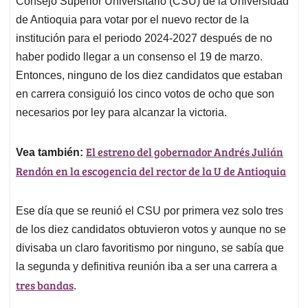
Consejo Superior Universitario (CSU) de la Universidad
A
o
d
d
p
o
I
s
de Antioquia para votar por el nuevo rector de la
p
k
n
institución para el periodo 2024-2027 después de no
haber podido llegar a un consenso el 19 de marzo.
Entonces, ninguno de los diez candidatos que estaban
en carrera consiguió los cinco votos de ocho que son
necesarios por ley para alcanzar la victoria.
El estreno del gobernador Andrés Julián
Vea también:
Rendón en la escogencia del rector de la U de Antioquia
Ese día que se reunió el CSU por primera vez solo tres
de los diez candidatos obtuvieron votos y aunque no se
divisaba un claro favoritismo por ninguno, se sabía que
la segunda y definitiva reunión iba a ser una carrera a
tres bandas
.