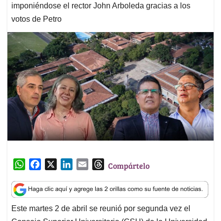
imponiéndose el rector John Arboleda gracias a los
votos de Petro
W
F
X
L
E
T
Compártelo
h
a
i
m
h
a
c
n
a
r
t
e
k
i
e
Este martes 2 de abril se reunió por segunda vez el
s
b
e
l
a