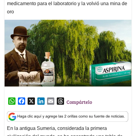
medicamento para el laboratorio y la volvió una mina de
oro
W
F
X
L
E
T
Compártelo
h
a
i
m
h
a
c
n
a
r
t
e
k
i
e
En la antigua Sumeria, considerada la primera
s
b
e
l
a