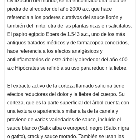
civilización del mundo, se ha encontrado una tabla de
A
o
d
d
p
o
I
s
piedra de alrededor del año 2000 a.c. que hace
p
k
n
referencia a los poderes curativos del sauce llorón y
también del mirto, otra de las plantas ricas en salicilatos.
El papiro egipcio Ebers de 1.543 a.c., uno de los más
antiguos tratados médicos y de farmacopea conocidos,
hace referencia a los efectos analgésicos y
antiinflamatorios de este árbol y alrededor del año 400
a.c Hipócrates se refirió a su uso para reducir la fiebre.
El extracto activo de la corteza llamado salicina tiene
efectos reductores del dolor y la fiebre del cuerpo. Su
corteza, que es la parte superficial del árbol cuenta con
una textura o apariencia similar a la de la canela y
proviene de varias variedades de sauce, incluido el
sauce blanco (Salix alba o europeo), negro (Salix nigra
o gatito), crack y sauce morado. También se usan las