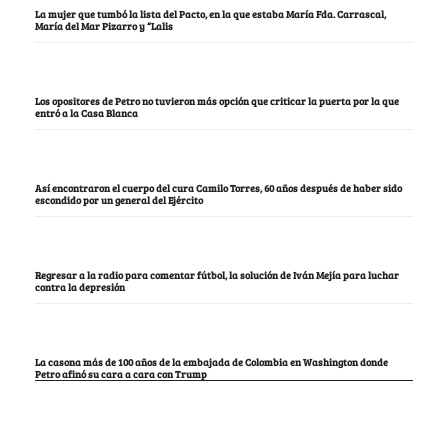
La mujer que tumbó la lista del Pacto, en la que estaba María Fda. Carrascal,
María del Mar Pizarro y “Lalis
Los opositores de Petro no tuvieron más opción que criticar la puerta por la que
entró a la Casa Blanca
Así encontraron el cuerpo del cura Camilo Torres, 60 años después de haber sido
escondido por un general del Ejército
Regresar a la radio para comentar fútbol, la solución de Iván Mejía para luchar
contra la depresión
La casona más de 100 años de la embajada de Colombia en Washington donde
Petro afinó su cara a cara con Trump