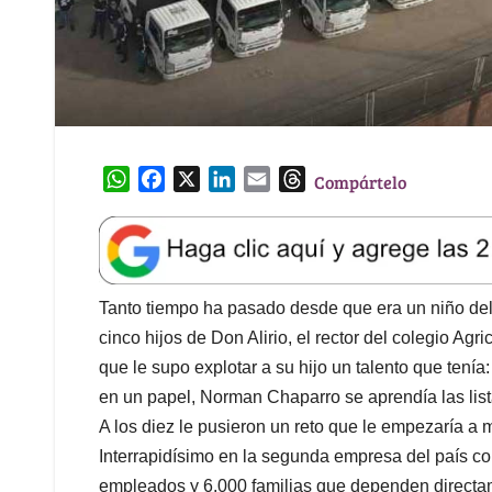
W
F
X
L
E
T
Compártelo
h
a
i
m
h
a
c
n
a
r
t
e
k
i
e
s
b
e
l
a
A
o
d
d
Tanto tiempo ha pasado desde que era un niño del 
p
o
I
s
cinco hijos de Don Alirio, el rector del colegio A
p
k
n
que le supo explotar a su hijo un talento que tenía
en un papel, Norman Chaparro se aprendía las listas 
A los diez le pusieron un reto que le empezaría a
Interrapidísimo en la segunda empresa del país co
empleados y 6.000 familias que dependen directa