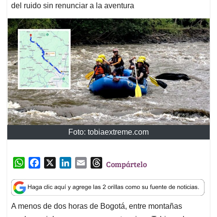
del ruido sin renunciar a la aventura
Foto: tobiaextreme.com
W
F
X
L
E
T
Compártelo
h
a
i
m
h
a
c
n
a
r
t
e
k
i
e
A menos de dos horas de Bogotá, entre montañas
s
b
e
l
a