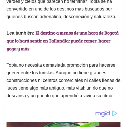
verdes y cielos que parecen no terminar, Tobia se ha
A
o
d
d
p
o
I
s
convertido en uno de los destinos más buscados por
p
k
n
quienes buscan adrenalina, desconexión y naturaleza.
El destino a menos de una hora de Bogotá
Lea también:
que lo hará sentir en Tailandia; puede comer, hacer
yoga y más
Tobia no necesita demasiada promoción para hacerse
querer entre los turistas. Aunque no tiene grandes
construcciones ni centros comerciales ni calles llenas de
luces tiene algo más antiguo, más vital: un río que no
descansa y un pueblo que aprendió a vivir a su ritmo.