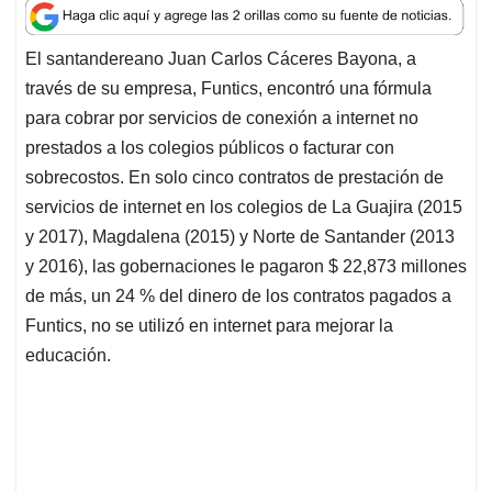
a
c
n
a
r
t
e
k
i
e
El santandereano Juan Carlos Cáceres Bayona, a
s
b
e
l
a
través de su empresa, Funtics, encontró una fórmula
A
o
d
d
p
o
I
s
para cobrar por servicios de conexión a internet no
p
k
n
prestados a los colegios públicos o facturar con
sobrecostos. En solo cinco contratos de prestación de
servicios de internet en los colegios de La Guajira (2015
y 2017), Magdalena (2015) y Norte de Santander (2013
y 2016), las gobernaciones le pagaron $ 22,873 millones
de más, un 24 % del dinero de los contratos pagados a
Funtics, no se utilizó en internet para mejorar la
educación.