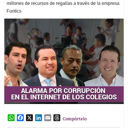
millones de recursos de regalías a través de la empresa
Funtics
W
F
X
L
E
T
Compártelo
h
a
i
m
h