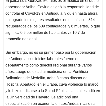
El paisa Luis Gonzalo Morales es el médico en el que el
s
b
e
l
a
gobernador Anibal Gaviria asignó la responsabilidad de
A
o
d
d
p
o
I
s
controlar el Covid-19 en Antioquia, y quién hasta ahora
p
k
n
ha logrado los mejores resultados en el país, con 314
recuperados de los 509 contagiados, y 6 muertes, lo que
significa 0.9 por millón de habitantes vs 10.7 de
promedio nacional.
Sin embargo, no es su primer paso por la gobernación
de Antioquia, sus inicios laborales fueron en el
departamento como director regional durante varios
años. Luego de estudiar medicina en la Pontificia
Bolivariana de Medellín, trabajó como director del
Hospital Apartadó, en el Urabá, cuya violencia lo marcó,
y lo hizo dedicarse a la Salud Pública, la cual estudió en
la Universidad de Harvard. Le adicionó una
especialización en economía en Los Andes, mas otra