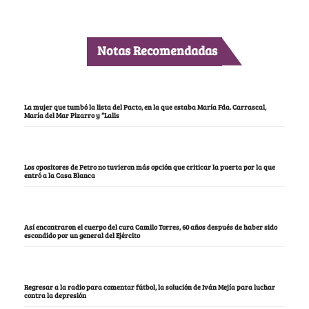
Notas Recomendadas
La mujer que tumbó la lista del Pacto, en la que estaba María Fda. Carrascal,
María del Mar Pizarro y “Lalis
Los opositores de Petro no tuvieron más opción que criticar la puerta por la que
entró a la Casa Blanca
Así encontraron el cuerpo del cura Camilo Torres, 60 años después de haber sido
escondido por un general del Ejército
Regresar a la radio para comentar fútbol, la solución de Iván Mejía para luchar
contra la depresión