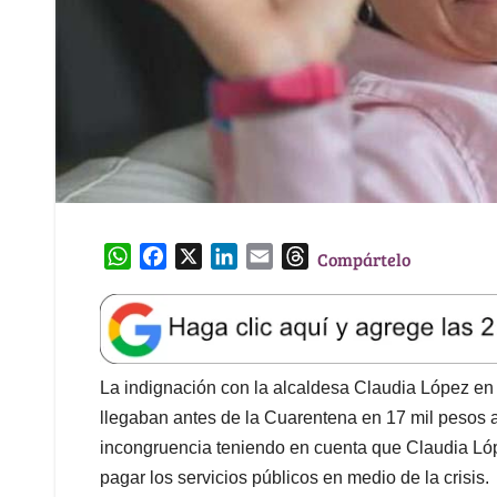
W
F
X
L
E
T
Compártelo
h
a
i
m
h
a
c
n
a
r
t
e
k
i
e
s
b
e
l
a
A
o
d
d
La indignación con la alcaldesa Claudia López en 
p
o
I
s
llegaban antes de la Cuarentena en 17 mil pesos 
p
k
n
incongruencia teniendo en cuenta que Claudia Lópe
pagar los servicios públicos en medio de la crisis.