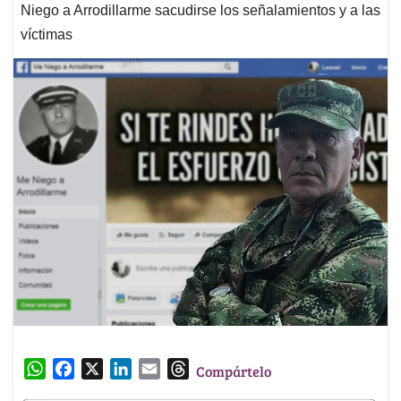
Niego a Arrodillarme sacudirse los señalamientos y a las
víctimas
W
F
X
L
E
T
Compártelo
h
a
i
m
h