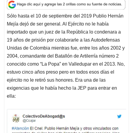
a
c
n
a
r
t
e
k
i
e
Sólo hasta el 10 de septiembre del 2019 Publio Hernán
s
b
e
l
a
Mejía dejó de ser general. Al Ejército no le había
A
o
d
d
p
o
I
s
importado que un juez de la República lo condenara a
p
k
n
19 años de prisión por colaborarle a las Autodefensas
Unidas de Colombia mientras fue, entre los años 2002 y
2004, comandante del Batallón de Artilerría número 2
conocido como “La Popa” en Valledupar en el 2013. No,
estuvo cinco años preso pero en todos esos días el
ejército no le retiró sus honores. Era una de las
exigencias que le había hecho la JEP para entrar en
ella: