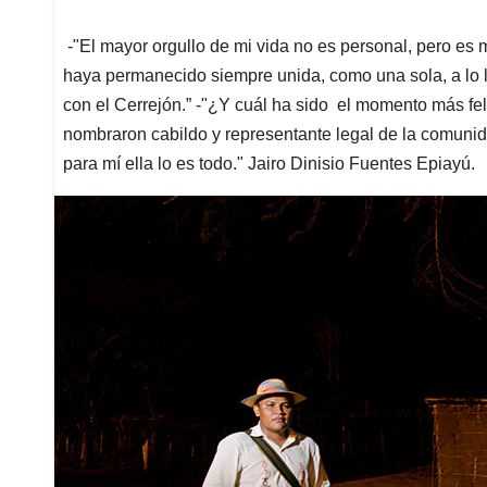
-"El mayor orgullo de mi vida no es personal, pero es 
haya permanecido siempre unida, como una sola, a lo 
con el Cerrejón.” -"¿Y cuál ha sido el momento más f
nombraron cabildo y representante legal de la comunida
para mí ella lo es todo." Jairo Dinisio Fuentes Epiayú