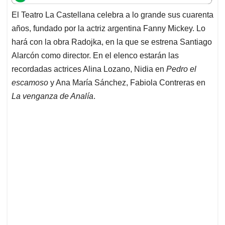
t
e
k
i
e
El Teatro La Castellana celebra a lo grande sus cuarenta
s
b
e
l
a
años, fundado por la actriz argentina Fanny Mickey. Lo
A
o
d
d
p
o
I
s
hará con la obra Radojka, en la que se estrena Santiago
p
k
n
Alarcón como director. En el elenco estarán las
recordadas actrices Alina Lozano, Nidia en
Pedro el
escamoso
y Ana María Sánchez, Fabiola Contreras en
La venganza de Analía
.