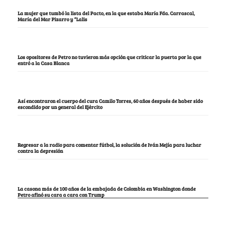
La mujer que tumbó la lista del Pacto, en la que estaba María Fda. Carrascal,
María del Mar Pizarro y “Lalis
Los opositores de Petro no tuvieron más opción que criticar la puerta por la que
entró a la Casa Blanca
Así encontraron el cuerpo del cura Camilo Torres, 60 años después de haber sido
escondido por un general del Ejército
Regresar a la radio para comentar fútbol, la solución de Iván Mejía para luchar
contra la depresión
La casona más de 100 años de la embajada de Colombia en Washington donde
Petro afinó su cara a cara con Trump