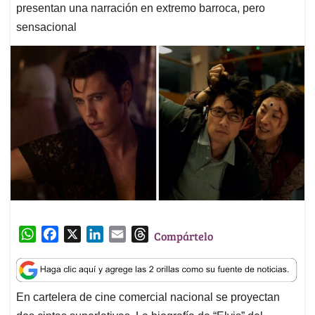
presentan una narración en extremo barroca, pero
sensacional
W
F
X
L
E
T
Compártelo
h
a
i
m
h
a
c
n
a
r
t
e
k
i
e
En cartelera de cine comercial nacional se proyectan
s
b
e
l
a