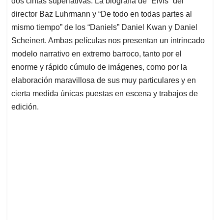
dos cintas superlativas. La biografía de “Elvis” del
A
o
d
d
p
o
I
s
director Baz Luhrmann y “De todo en todas partes al
p
k
n
mismo tiempo” de los “Daniels” Daniel Kwan y Daniel
Scheinert. Ambas películas nos presentan un intrincado
modelo narrativo en extremo barroco, tanto por el
enorme y rápido cúmulo de imágenes, como por la
elaboración maravillosa de sus muy particulares y en
cierta medida únicas puestas en escena y trabajos de
edición.