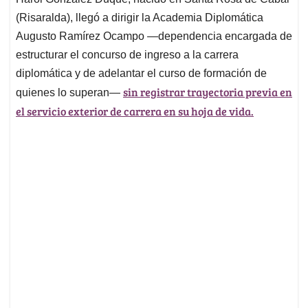
s
b
e
l
a
(Risaralda), llegó a dirigir la Academia Diplomática
A
o
d
d
p
o
I
s
Augusto Ramírez Ocampo —dependencia encargada de
p
k
n
estructurar el concurso de ingreso a la carrera
diplomática y de adelantar el curso de formación de
sin registrar trayectoria previa en
quienes lo superan—
el servicio exterior de carrera en su hoja de vida.