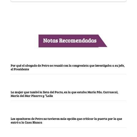
Notas Recomendadas
Por qué el abogado de Petro se reunió con la congresista que investigaba a su jefe,
el Presidente
La mujer que tumbó la lista del Pacto, en la que estaba María Fda. Carrascal,
María del Mar Pizarro y “Lalis
Los opositores de Petro no tuvieron más opción que criticar la puerta por la que
entró a la Casa Blanca