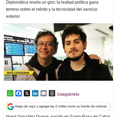
Diplomática revela un giro: la lealtad política gana
terreno sobre el mérito y la tecnicidad del servicio
exterior
W
F
X
L
E
T
Compártelo
h
a
i
m
h
a
c
n
a
r
t
e
k
i
e
Harol González Duque, nacido en Santa Rosa de Cabal