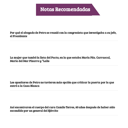
Notas Recomendadas
Por qué el abogado de Petro se reunió con la congresista que investigaba a su jefe,
el Presidente
La mujer que tumbó la lista del Pacto, en la que estaba María Fda. Carrascal,
María del Mar Pizarro y “Lalis
Los opositores de Petro no tuvieron más opción que criticar la puerta por la que
entró a la Casa Blanca
Así encontraron el cuerpo del cura Camilo Torres, 60 años después de haber sido
escondido por un general del Ejército