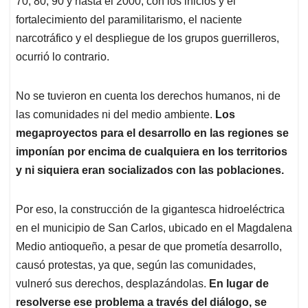
p
o
I
s
70, 80, 90 y hasta el 2000, con los inicios y el
p
k
n
fortalecimiento del paramilitarismo, el naciente
narcotráfico y el despliegue de los grupos guerrilleros,
ocurrió lo contrario.
No se tuvieron en cuenta los derechos humanos, ni de
las comunidades ni del medio ambiente.
Los
megaproyectos para el desarrollo en las regiones se
imponían por encima de cualquiera en los territorios
y ni siquiera eran socializados con las poblaciones.
Por eso, la construcción de la gigantesca hidroeléctrica
en el municipio de San Carlos, ubicado en el Magdalena
Medio antioqueño, a pesar de que prometía desarrollo,
causó protestas, ya que, según las comunidades,
vulneró sus derechos, desplazándolas.
En lugar de
resolverse ese problema a través del diálogo, se