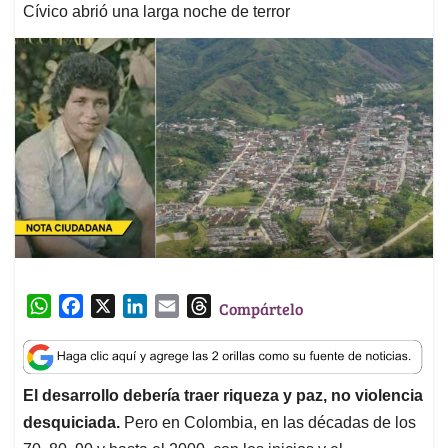
Cívico abrió una larga noche de terror
W
F
X
L
E
T
Compártelo
h
a
i
m
h
a
c
n
a
r
t
e
k
i
e
El desarrollo debería traer riqueza y paz, no violencia
s
b
e
l
a
desquiciada.
Pero en Colombia, en las décadas de los
A
o
d
d