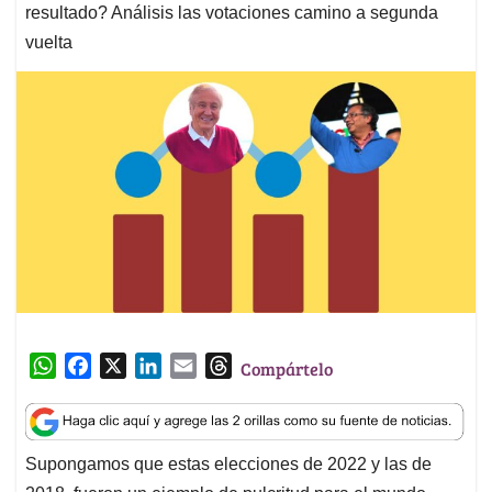
resultado? Análisis las votaciones camino a segunda
vuelta
W
F
X
L
E
T
Compártelo
h
a
i
m
h
a
c
n
a
r
t
e
k
i
e
Supongamos que estas elecciones de 2022 y las de
s
b
e
l
a