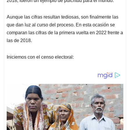
2018, fueron un ejemplo de pulcritud para el mundo.
A
o
d
d
p
o
I
s
p
k
n
Aunque las cifras resultan tediosas, son finalmente las
que dan luz al curso del proceso. En esta ocasión se
comparan las cifras de la primera vuelta en 2022 frente a
las de 2018.
Iniciemos con el censo electoral: