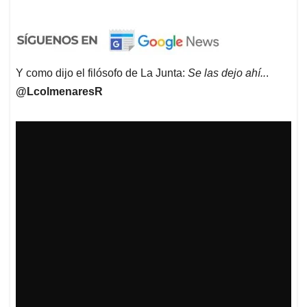
Y como dijo el filósofo de La Junta:
Se las dejo ahí..
.
@LcolmenaresR