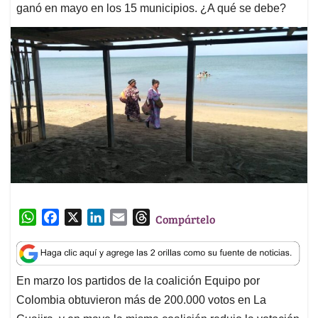
ganó en mayo en los 15 municipios. ¿A qué se debe?
W
F
X
L
E
T
Compártelo
h
a
i
m
h
a
c
n
a
r
t
e
k
i
e
En marzo los partidos de la coalición Equipo por
s
b
e
l
a
Colombia obtuvieron más de 200.000 votos en La
A
o
d
d