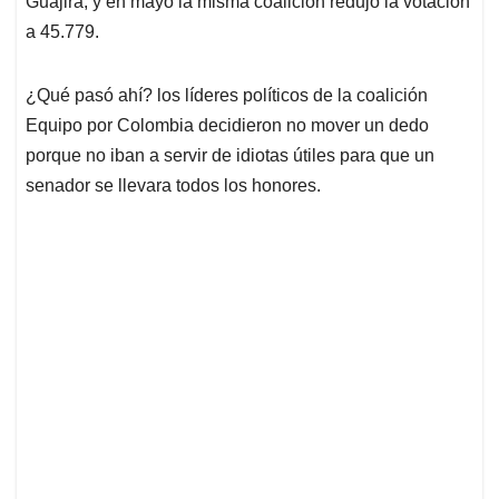
p
o
I
s
Guajira, y en mayo la misma coalición redujo la votación
p
k
n
a 45.779.
¿Qué pasó ahí? los líderes políticos de la coalición
Equipo por Colombia decidieron no mover un dedo
porque no iban a servir de idiotas útiles para que un
senador se llevara todos los honores.