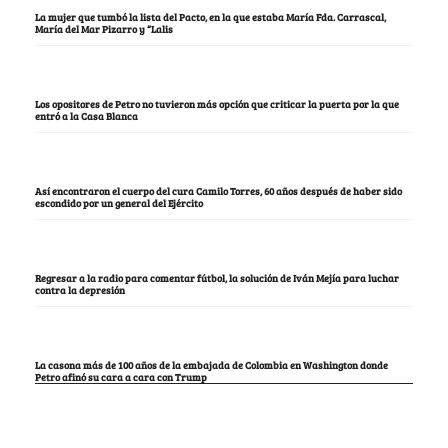
La mujer que tumbó la lista del Pacto, en la que estaba María Fda. Carrascal,
María del Mar Pizarro y “Lalis
Los opositores de Petro no tuvieron más opción que criticar la puerta por la que
entró a la Casa Blanca
Así encontraron el cuerpo del cura Camilo Torres, 60 años después de haber sido
escondido por un general del Ejército
Regresar a la radio para comentar fútbol, la solución de Iván Mejía para luchar
contra la depresión
La casona más de 100 años de la embajada de Colombia en Washington donde
Petro afinó su cara a cara con Trump