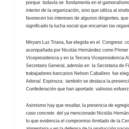
porque todavía se fundamenta en el gamonalismo 
interior de la organización, sino que utiliza al s
favorecen los intereses de algunos dirigentes, q
significado la lucha social que encarnan las organ
Miryam Luz Triana, fue elegida en el Congreso co
acompañada por Nicolás Hernández como Primer V
Vicepresidencia y en la Tercera Vicepresidencia 
Secretario General, además en la Secretaria de Fis
trabajadores bancarios Nelson Caballero fue elegi
Adonaí Espinoza; también se destaca la presencia
Confederación que han aportado valiosos esfuerzo
Asimismo hay que resaltar, la presencia de egregi
caso concreto del ya mencionado Nicolás Hernánd
lo que evidencia el compromiso ilimitado de la Ce
alimentaria y en la defensa de la producción naci