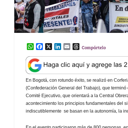
W
F
X
L
E
T
Compártelo
h
a
i
m
h
a
c
n
a
r
t
e
k
i
e
s
b
e
l
a
A
o
d
d
En Bogotá, con rotundo éxito, se realizó en Corfe
p
o
I
s
(Confederación General del Trabajo), que terminó 
p
k
n
Comité Ejecutivo, que orientará a la Central Obre
acontecimiento los principios fundamentales del s
indiscutiblemente se basan en la autonomía, la ind
En el evento participaron más de 800 personas, ent