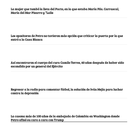
La mujer que tumbó la lista del Pacto, en la que estaba María Fda. Carrascal,
María del Mar Pizarro y “Lalis
Los opositores de Petro no tuvieron más opción que criticar la puerta por la que
entró a la Casa Blanca
Así encontraron el cuerpo del cura Camilo Torres, 60 años después de haber sido
escondido por un general del Ejército
Regresar a la radio para comentar fútbol, la solución de Iván Mejía para luchar
contra la depresión
La casona más de 100 años de la embajada de Colombia en Washington donde
Petro afinó su cara a cara con Trump