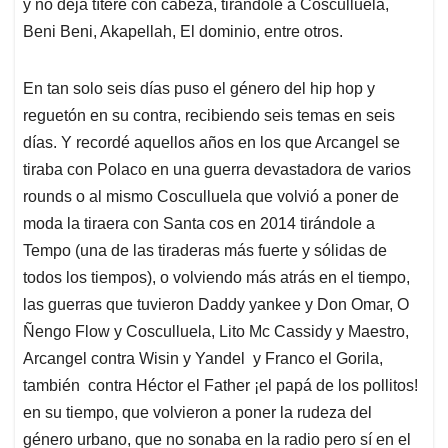
p
k
n
y no deja títere con cabeza, tirándole a Cosculluela,
Beni Beni, Akapellah, El dominio, entre otros.
En tan solo seis días puso el género del hip hop y
reguetón en su contra, recibiendo seis temas en seis
días. Y recordé aquellos años en los que Arcangel se
tiraba con Polaco en una guerra devastadora de varios
rounds o al mismo Cosculluela que volvió a poner de
moda la tiraera con Santa cos en 2014 tirándole a
Tempo (una de las tiraderas más fuerte y sólidas de
todos los tiempos), o volviendo más atrás en el tiempo,
las guerras que tuvieron Daddy yankee y Don Omar, O
Ñengo Flow y Cosculluela, Lito Mc Cassidy y Maestro,
Arcangel contra Wisin y Yandel y Franco el Gorila,
también contra Héctor el Father ¡el papá de los pollitos!
en su tiempo, que volvieron a poner la rudeza del
género urbano, que no sonaba en la radio pero sí en el