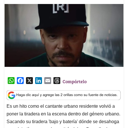
W
F
X
L
E
T
Compártelo
h
a
i
m
h
a
c
n
a
r
t
e
k
i
e
Es un hito como el cantante urbano residente volvió a
s
b
e
l
a
poner la tiradera en la escena dentro del género urbano.
A
o
d
d
p
o
I
s
Sacando su tiradera 'bajo y batería' dónde se desahoga