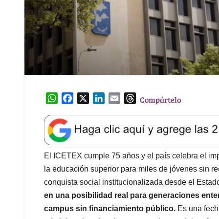
W
F
X
L
E
T
Compártelo
h
a
i
m
h
a
c
n
a
r
t
e
k
i
e
s
b
e
l
a
A
o
d
d
El ICETEX cumple 75 años y el país celebra el imp
p
o
I
s
la educación superior para miles de jóvenes sin re
p
k
n
conquista social institucionalizada desde el Esta
en una posibilidad real para generaciones ente
campus sin financiamiento público.
Es una fech