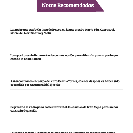
Notas Recomendadas
La mujer que tumbó la lista del Pacto, en la que estaba María Fda. Carrascal,
María del Mar Pizarro y “Lalis
Los opositores de Petro no tuvieron más opción que criticar la puerta por la que
entró a la Casa Blanca
Así encontraron el cuerpo del cura Camilo Torres, 60 años después de haber sido
escondido por un general del Ejército
Regresar a la radio para comentar fútbol, la solución de Iván Mejía para luchar
contra la depresión
La casona más de 100 años de la embajada de Colombia en Washington donde