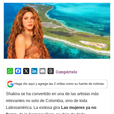
W
F
X
L
E
T
Compártelo
h
a
i
m
h
a
c
n
a
r
t
e
k
i
e
Shakira se ha convertido en una de las artistas más
s
b
e
l
a
relevantes no solo de Colombia, sino de toda
A
o
d
d
p
o
I
s
Latinoamérica. La exitosa gira
Las mujeres ya no
p
k
n