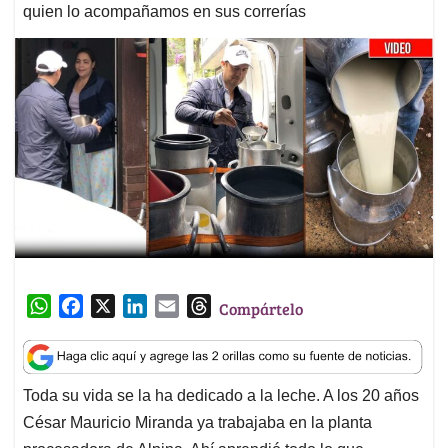
quien lo acompañamos en sus correrías
W
F
X
L
E
T
Compártelo
h
a
i
m
h
a
c
n
a
r
t
e
k
i
e
Toda su vida se la ha dedicado a la leche. A los 20 años
s
b
e
l
a
César Mauricio Miranda ya trabajaba en la planta
A
o
d
d