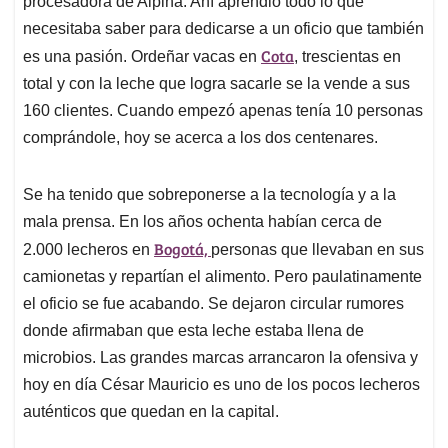
p
o
I
s
procesadora de Alpina. Ahí aprendió todo lo que
p
k
n
necesitaba saber para dedicarse a un oficio que también
Cota
es una pasión. Ordeñar vacas en
, trescientas en
total y con la leche que logra sacarle se la vende a sus
160 clientes. Cuando empezó apenas tenía 10 personas
comprándole, hoy se acerca a los dos centenares.
Se ha tenido que sobreponerse a la tecnología y a la
mala prensa. En los años ochenta habían cerca de
Bogotá,
2.000 lecheros en
personas que llevaban en sus
camionetas y repartían el alimento. Pero paulatinamente
el oficio se fue acabando. Se dejaron circular rumores
donde afirmaban que esta leche estaba llena de
microbios. Las grandes marcas arrancaron la ofensiva y
hoy en día César Mauricio es uno de los pocos lecheros
auténticos que quedan en la capital.