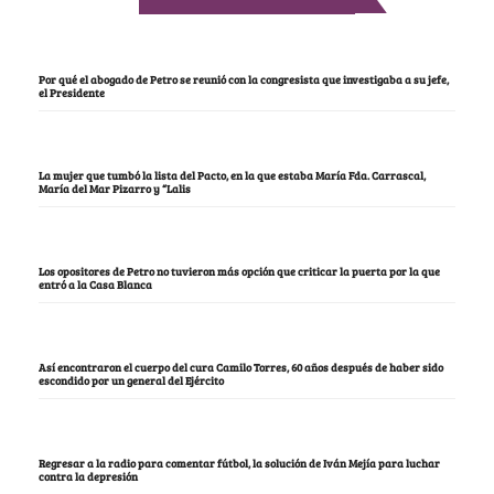
Por qué el abogado de Petro se reunió con la congresista que investigaba a su jefe,
el Presidente
La mujer que tumbó la lista del Pacto, en la que estaba María Fda. Carrascal,
María del Mar Pizarro y “Lalis
Los opositores de Petro no tuvieron más opción que criticar la puerta por la que
entró a la Casa Blanca
Así encontraron el cuerpo del cura Camilo Torres, 60 años después de haber sido
escondido por un general del Ejército
Regresar a la radio para comentar fútbol, la solución de Iván Mejía para luchar
contra la depresión