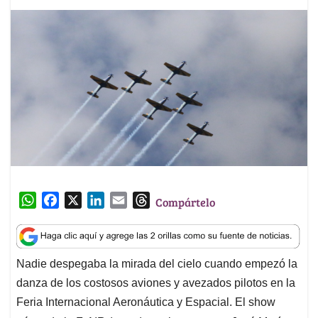
W
F
X
L
E
T
Compártelo
h
a
i
m
h
a
c
n
a
r
t
e
k
i
e
Nadie despegaba la mirada del cielo cuando empezó la
s
b
e
l
a
danza de los costosos aviones y avezados pilotos en la
A
o
d
d
p
o
I
s
Feria Internacional Aeronáutica y Espacial. El show