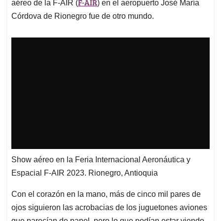
p
k
n
F-AIR
aéreo de la F-AIR (
) en el aeropuerto José María
Córdova de Rionegro fue de otro mundo.
Show aéreo en la Feria Internacional Aeronáutica y
Espacial F-AIR 2023. Rionegro, Antioquia
Con el corazón en la mano, más de cinco mil pares de
ojos siguieron las acrobacias de los juguetones aviones
que parecían de papel, pero lo que podían estar viendo