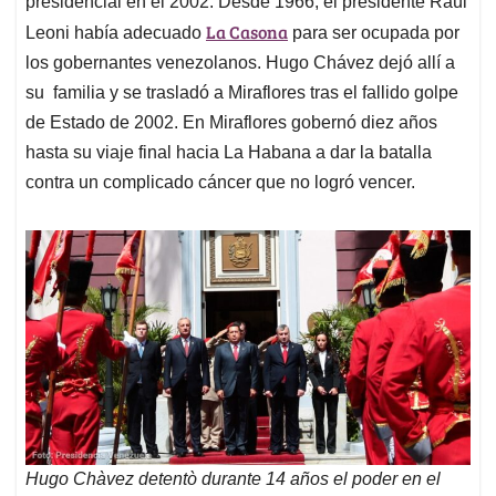
p
o
I
s
presidencial en el 2002. Desde 1966, el presidente Raúl
p
k
n
La Casona
Leoni había adecuado
para ser ocupada por
los gobernantes venezolanos. Hugo Chávez dejó allí a
su familia y se trasladó a Miraflores tras el fallido golpe
de Estado de 2002. En Miraflores gobernó diez años
hasta su viaje final hacia La Habana a dar la batalla
contra un complicado cáncer que no logró vencer.
Hugo Chàvez detentò durante 14 años el poder en el