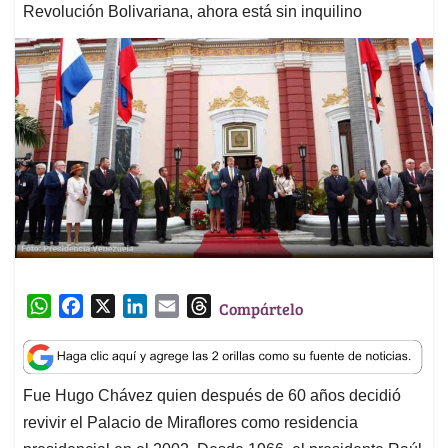
Revolución Bolivariana, ahora está sin inquilino
W
F
X
L
E
T
Compártelo
h
a
i
m
h
a
c
n
a
r
t
e
k
i
e
Fue Hugo Chávez quien después de 60 años decidió
s
b
e
l
a
revivir el Palacio de Miraflores como residencia
A
o
d
d