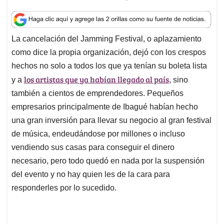
h
a
i
m
h
a
c
n
a
r
t
e
k
i
e
La cancelación del Jamming Festival, o aplazamiento
s
b
e
l
a
como dice la propia organización, dejó con los crespos
A
o
d
d
p
o
I
s
hechos no solo a todos los que ya tenían su boleta lista
p
k
n
los artistas que ya habían llegado al país
y a
, sino
también a cientos de emprendedores. Pequeños
empresarios principalmente de Ibagué habían hecho
una gran inversión para llevar su negocio al gran festival
de música, endeudándose por millones o incluso
vendiendo sus casas para conseguir el dinero
necesario, pero todo quedó en nada por la suspensión
del evento y no hay quien les de la cara para
responderles por lo sucedido.