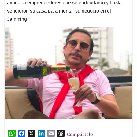
ayudar a emprendedores que se endeudaron y hasta
vendieron su casa para montar su negocio en el
Jamming
W
F
X
L
E
T
Compártelo