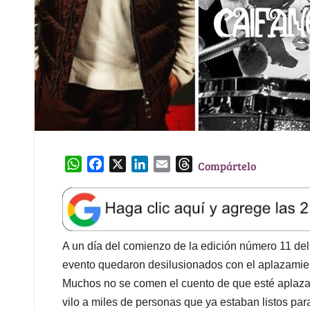
W
F
X
L
E
T
Compártelo
h
a
i
m
h
a
c
n
a
r
t
e
k
i
e
s
b
e
l
a
A
o
d
d
A un día del comienzo de la edición número 11 del 
p
o
I
s
evento quedaron desilusionados con el aplazamient
p
k
n
Muchos no se comen el cuento de que esté aplaza
vilo a miles de personas que ya estaban listos par