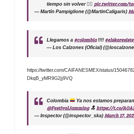
pic.twitter.com/
tiempo sin volver
✌🏻
Ma
— Martín Pampiglione (@MartinCaligaris)
#colombia
#elskaresiste
Llegamos a
!!!!
— Los Calzones (Oficial) (@loscalzon
https://twitter.com/CAIFANESMEX/status/15046
DkqB_yMR9G2jj9VQ
Colombia
Ya nos estamos preparan
@FestivalJamming
https://t.co/AO
🔝
March 17, 202
— Inspector (@inspector_ska)