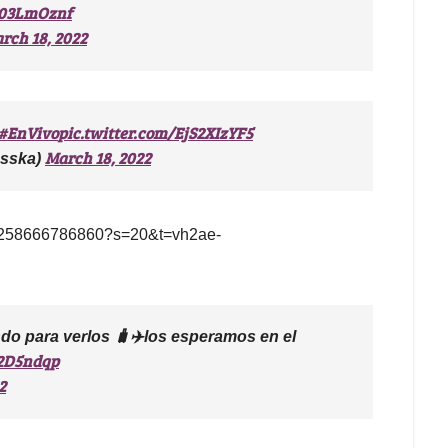
ta03LmOznf
rch 18, 2022
#EnVivo
pic.twitter.com/EjS2XIzYF5
March 18, 2022
esska)
78258666786860?s=20&t=vh2ae-
do para verlos
🧳
✈️
los esperamos en el
A2D5ndqp
2