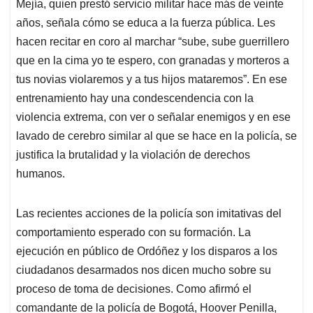
Mejía, quien prestó servicio militar hace más de veinte
A
o
d
d
p
o
I
s
años, señala cómo se educa a la fuerza pública. Les
p
k
n
hacen recitar en coro al marchar “sube, sube guerrillero
que en la cima yo te espero, con granadas y morteros a
tus novias violaremos y a tus hijos mataremos”. En ese
entrenamiento hay una condescendencia con la
violencia extrema, con ver o señalar enemigos y en ese
lavado de cerebro similar al que se hace en la policía, se
justifica la brutalidad y la violación de derechos
humanos.
Las recientes acciones de la policía son imitativas del
comportamiento esperado con su formación. La
ejecución en público de Ordóñez y los disparos a los
ciudadanos desarmados nos dicen mucho sobre su
proceso de toma de decisiones. Como afirmó el
comandante de la policía de Bogotá, Hoover Penilla,