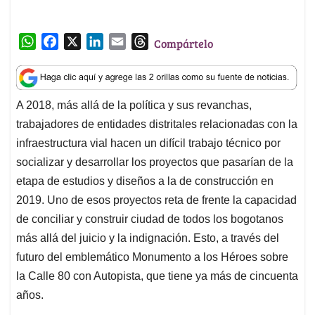
t
e
k
i
e
A 2018, más allá de la política y sus revanchas,
s
b
e
l
a
trabajadores de entidades distritales relacionadas con la
A
o
d
d
p
o
I
s
infraestructura vial hacen un difícil trabajo técnico por
p
k
n
socializar y desarrollar los proyectos que pasarían de la
etapa de estudios y diseños a la de construcción en
2019. Uno de esos proyectos reta de frente la capacidad
de conciliar y construir ciudad de todos los bogotanos
más allá del juicio y la indignación. Esto, a través del
futuro del emblemático Monumento a los Héroes sobre
la Calle 80 con Autopista, que tiene ya más de cincuenta
años.
El Monumento a los Héroes, que fue construido durante
la dictadura de Rojas Pinilla, tenía la intención de, por
un lado, enaltecer los hitos independentistas de los
países bolivarianos, y por otro lado conmemorar la