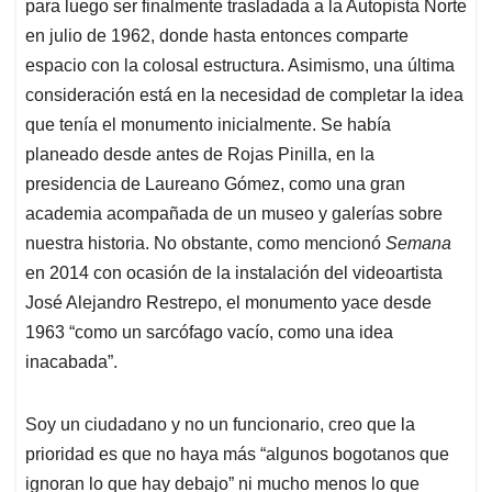
planeado desde antes de Rojas Pinilla, en la
presidencia de Laureano Gómez, como una gran
academia acompañada de un museo y galerías sobre
nuestra historia. No obstante, como mencionó
Semana
en 2014 con ocasión de la instalación del videoartista
José Alejandro Restrepo, el monumento yace desde
1963 “como un sarcófago vacío, como una idea
inacabada”.
Soy un ciudadano y no un funcionario, creo que la
prioridad es que no haya más “algunos bogotanos que
ignoran lo que hay debajo” ni mucho menos lo que
obras como estas significan para nuestra ciudad. Esta
situación pone un reto para la madurez política
bogotana, de no solamente tomar posturas basadas en
el qué
—es decir quedarse en la indignación
per se