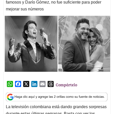
famosos y Darío Gómez, no fue suficiente para poder
mejorar sus números
W
F
X
L
E
T
Compártelo
h
a
i
m
h
a
c
n
a
r
t
e
k
i
e
La televisión colombiana está dando grandes sorpresas
s
b
e
l
a
durante estas últimas semanas. Basta con ver los