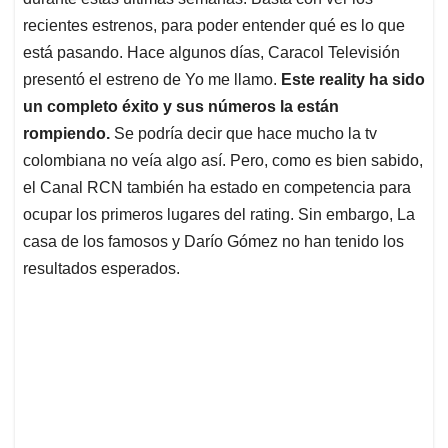
A
o
d
d
p
o
I
s
recientes estrenos, para poder entender qué es lo que
p
k
n
está pasando. Hace algunos días, Caracol Televisión
presentó el estreno de Yo me llamo.
Este reality ha sido
un completo éxito y sus números la están
rompiendo.
Se podría decir que hace mucho la tv
colombiana no veía algo así. Pero, como es bien sabido,
el Canal RCN también ha estado en competencia para
ocupar los primeros lugares del rating. Sin embargo, La
casa de los famosos y Darío Gómez no han tenido los
resultados esperados.