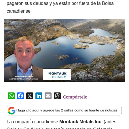
pagaron sus deudas y ya están por fuera de la Bolsa
canadiense
W
F
X
L
E
T
Compártelo
h
a
i
m
h
a
c
n
a
r
t
e
k
i
e
La compañía canadiense
Montauk Metals Inc.
(antes
s
b
e
l
a