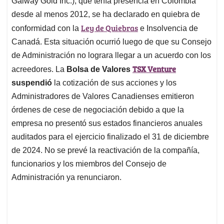
Galway Gold Inc.), que tenía presencia en Colombia
A
o
d
d
p
o
I
s
desde al menos 2012, se ha declarado en quiebra de
p
k
n
Ley de Quiebras
conformidad con la
e Insolvencia de
Canadá. Esta situación ocurrió luego de que su Consejo
de Administración no lograra llegar a un acuerdo con los
TSX Venture
acreedores. La
Bolsa de Valores
suspendió
la cotización de sus acciones y los
Administradores de Valores Canadienses emitieron
órdenes de cese de negociación debido a que la
empresa no presentó sus estados financieros anuales
auditados para el ejercicio finalizado el 31 de diciembre
de 2024. No se prevé la reactivación de la compañía,
funcionarios y los miembros del Consejo de
Administración ya renunciaron.