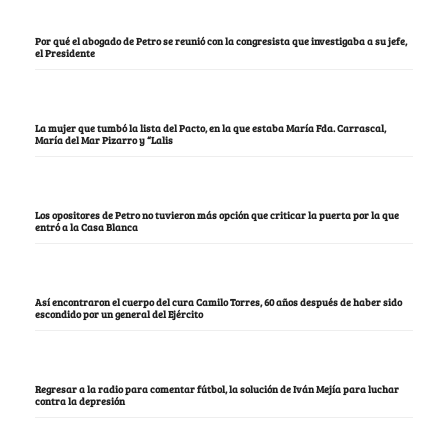
Por qué el abogado de Petro se reunió con la congresista que investigaba a su jefe,
el Presidente
La mujer que tumbó la lista del Pacto, en la que estaba María Fda. Carrascal,
María del Mar Pizarro y “Lalis
Los opositores de Petro no tuvieron más opción que criticar la puerta por la que
entró a la Casa Blanca
Así encontraron el cuerpo del cura Camilo Torres, 60 años después de haber sido
escondido por un general del Ejército
Regresar a la radio para comentar fútbol, la solución de Iván Mejía para luchar
contra la depresión