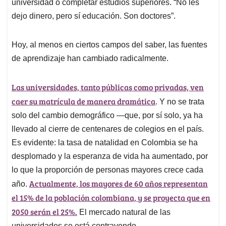
p
k
n
universidad o completar estudios superiores. “No les
dejo dinero, pero sí educación. Son doctores”.
Hoy, al menos en ciertos campos del saber, las fuentes
de aprendizaje han cambiado radicalmente.
Las universidades, tanto públicas como privadas, ven
caer su matrícula de manera dramática
. Y no se trata
solo del cambio demográfico —que, por sí solo, ya ha
llevado al cierre de centenares de colegios en el país.
Es evidente: la tasa de natalidad en Colombia se ha
desplomado y la esperanza de vida ha aumentado, por
lo que la proporción de personas mayores crece cada
Actualmente, los mayores de 60 años representan
año.
el 15% de la población colombiana, y se proyecta que en
2050 serán el 25%.
El mercado natural de las
universidades se está contrayendo.