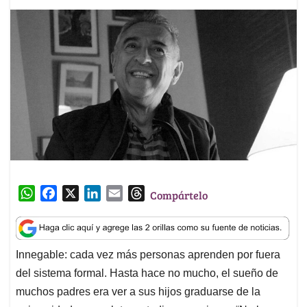
W
F
X
L
E
T
Compártelo
h
a
i
m
h
a
c
n
a
r
t
e
k
i
e
Innegable: cada vez más personas aprenden por fuera
s
b
e
l
a
del sistema formal. Hasta hace no mucho, el sueño de
A
o
d
d
p
o
I
s
muchos padres era ver a sus hijos graduarse de la