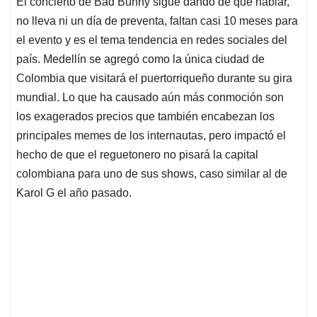
El concierto de Bad Bunny sigue dando de qué hablar,
s
b
e
l
a
no lleva ni un día de preventa, faltan casi 10 meses para
A
o
d
d
p
o
I
s
el evento y es el tema tendencia en redes sociales del
p
k
n
país. Medellín se agregó como la única ciudad de
Colombia que visitará el puertorriqueño durante su gira
mundial. Lo que ha causado aún más conmoción son
los exagerados precios que también encabezan los
principales memes de los internautas, pero impactó el
hecho de que el reguetonero no pisará la capital
colombiana para uno de sus shows, caso similar al de
Karol G el año pasado.