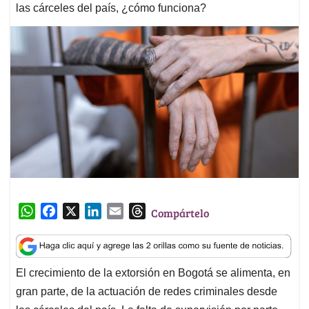
las cárceles del país, ¿cómo funciona?
W
F
X
L
E
T
Compártelo
h
a
i
m
h
a
c
n
a
r
t
e
k
i
e
El crecimiento de la extorsión en Bogotá se alimenta, en
s
b
e
l
a
gran parte, de la actuación de redes criminales desde
A
o
d
d