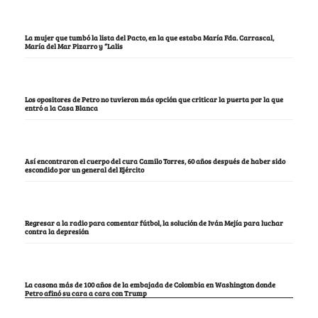
La mujer que tumbó la lista del Pacto, en la que estaba María Fda. Carrascal,
María del Mar Pizarro y “Lalis
Los opositores de Petro no tuvieron más opción que criticar la puerta por la que
entró a la Casa Blanca
Así encontraron el cuerpo del cura Camilo Torres, 60 años después de haber sido
escondido por un general del Ejército
Regresar a la radio para comentar fútbol, la solución de Iván Mejía para luchar
contra la depresión
La casona más de 100 años de la embajada de Colombia en Washington donde
Petro afinó su cara a cara con Trump