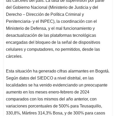
p
o
I
s
las cárceles del país. La falta de supervisión por parte
p
k
n
del Gobierno Nacional (Ministerio de Justicia y del
Derecho – Dirección de Política Criminal y
Penitenciaria- y el INPEC), la coordinación con el
Ministerio de Defensa, y el mal funcionamiento y
desactualización de las plataformas tecnológicas
encargadas del bloqueo de la señal de dispositivos
celulares y computadores, no permitidos, desde las
cárceles.
Esta situación ha generado cifras alarmantes en Bogotá.
Según datos del SIEDCO a nivel distrital, en las
localidades se ha venido evidenciando un preocupante
aumento en los meses enero-febrero de 2024
comparados con los mismos del año anterior, con
variaciones porcentuales de 500% para Teusaquillo,
330,8%, Mártires 314,3% Bosa, y de 300% para casos