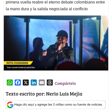
primera vuelta reabre el eterno debate colombiano entre
la mano dura y la salida negociada al conflicto
W
F
X
L
E
T
Compártelo
h
a
i
m
h
Texto escrito por: Nerio Luis Mejia
a
c
n
a
r
t
e
k
i
e
s
b
e
l
a