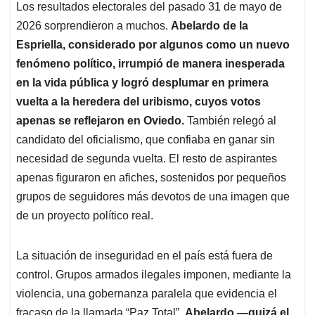
A
o
d
d
Los resultados electorales del pasado 31 de mayo de
p
o
I
s
2026 sorprendieron a muchos.
Abelardo de la
p
k
n
Espriella, considerado por algunos como un nuevo
fenómeno político, irrumpió de manera inesperada
en la vida pública
y logró desplumar en primera
vuelta a la heredera del uribismo, cuyos votos
apenas se reflejaron en Oviedo.
También relegó al
candidato del oficialismo, que confiaba en ganar sin
necesidad de segunda vuelta. El resto de aspirantes
apenas figuraron en afiches, sostenidos por pequeños
grupos de seguidores más devotos de una imagen que
de un proyecto político real.
La situación de inseguridad en el país está fuera de
control. Grupos armados ilegales imponen, mediante la
violencia, una gobernanza paralela que evidencia el
fracaso de la llamada “Paz Total”.
Abelardo —quizá el