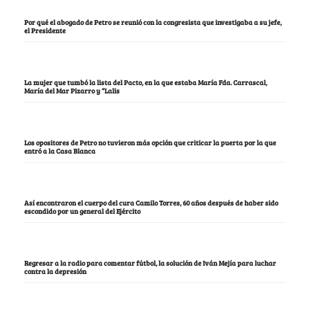
Por qué el abogado de Petro se reunió con la congresista que investigaba a su jefe,
el Presidente
La mujer que tumbó la lista del Pacto, en la que estaba María Fda. Carrascal,
María del Mar Pizarro y “Lalis
Los opositores de Petro no tuvieron más opción que criticar la puerta por la que
entró a la Casa Blanca
Así encontraron el cuerpo del cura Camilo Torres, 60 años después de haber sido
escondido por un general del Ejército
Regresar a la radio para comentar fútbol, la solución de Iván Mejía para luchar
contra la depresión