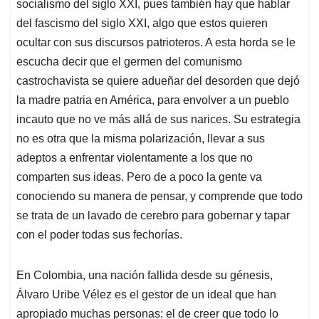
socialismo del siglo XXI, pues también hay que hablar
A
o
d
d
p
o
I
s
del fascismo del siglo XXI, algo que estos quieren
p
k
n
ocultar con sus discursos patrioteros. A esta horda se le
escucha decir que el germen del comunismo
castrochavista se quiere adueñar del desorden que dejó
la madre patria en América, para envolver a un pueblo
incauto que no ve más allá de sus narices. Su estrategia
no es otra que la misma polarización, llevar a sus
adeptos a enfrentar violentamente a los que no
comparten sus ideas. Pero de a poco la gente va
conociendo su manera de pensar, y comprende que todo
se trata de un lavado de cerebro para gobernar y tapar
con el poder todas sus fechorías.
En Colombia, una nación fallida desde su génesis,
Álvaro Uribe Vélez es el gestor de un ideal que han
apropiado muchas personas: el de creer que todo lo