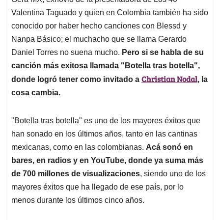
A
o
d
d
p
o
I
s
Valentina Taguado y quien en Colombia también ha sido
p
k
n
conocido por haber hecho canciones con Blessd y
Nanpa Básico; el muchacho que se llama Gerardo
Daniel Torres no suena mucho.
Pero si se habla de su
canción más exitosa llamada "Botella tras botella",
Christian Nodal
donde logró tener como invitado a
, la
cosa cambia.
"Botella tras botella" es uno de los mayores éxitos que
han sonado en los últimos años, tanto en las cantinas
mexicanas, como en las colombianas.
Acá sonó en
bares, en radios y en YouTube, donde ya suma más
de 700 millones de visualizaciones
, siendo uno de los
mayores éxitos que ha llegado de ese país, por lo
menos durante los últimos cinco años.