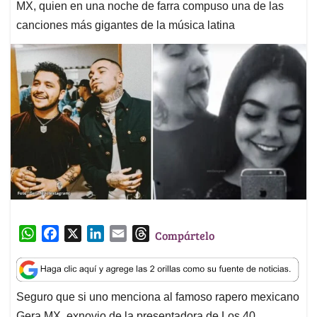
MX, quien en una noche de farra compuso una de las
canciones más gigantes de la música latina
W
F
X
L
E
T
Compártelo
h
a
i
m
h
a
c
n
a
r
t
e
k
i
e
Seguro que si uno menciona al famoso rapero mexicano
s
b
e
l
a
Gera MX, exnovio de la presentadora de Los 40