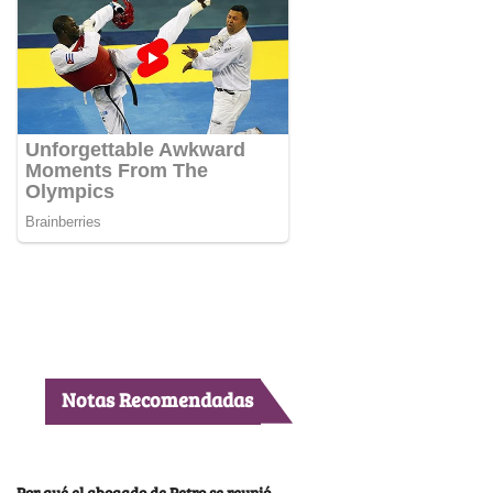
Notas Recomendadas
Por qué el abogado de Petro se reunió