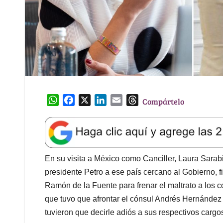
W
F
X
L
E
T
Compártelo
h
a
i
m
h
a
c
n
a
r
t
e
k
i
e
s
b
e
l
a
A
o
d
d
En su visita a México como Canciller, Laura Sara
p
o
I
s
presidente Petro a ese país cercano al Gobierno,
p
k
n
Ramón de la Fuente para frenar el maltrato a los 
que tuvo que afrontar el cónsul Andrés Hernández
tuvieron que decirle adiós a sus respectivos cargos